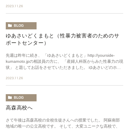
ら願い出てくれたとのこと。（ブログ掲載許可いた […]
2023.11.26
BLOG
ゆあさいどくまもと（性暴力被害者のためのサ
ポートセンター）
先週は昨年に続き、 「ゆあさいどくまもと」http://yourside-
kumamoto.jpの相談員の方に、 「産婦人科医からみた性暴力の現
状」 と題してお話をさせていただきました。 ゆあさいどのホー
ムページをご覧い […]
2023.11.26
BLOG
高森高校へ
さて午後は高森高校の全校生徒さんへの授業でした。 阿蘇南部
地域の唯一の公立高校です。 そして、大変ユニークな高校で、