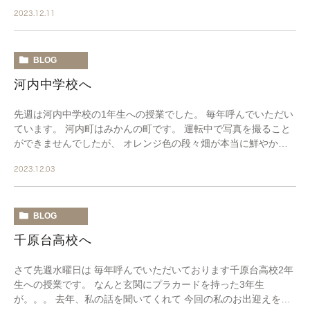
お3人で、記者さんの在校生の頃のお話 […]
2023.12.11
BLOG
河内中学校へ
先週は河内中学校の1年生への授業でした。 毎年呼んでいただい
ています。 河内町はみかんの町です。 運転中で写真を撮ること
ができませんでしたが、 オレンジ色の段々畑が本当に鮮やかで
した。 さて今年は、テレビクルーが入ったこ […]
2023.12.03
BLOG
千原台高校へ
さて先週水曜日は 毎年呼んでいただいております千原台高校2年
生への授業です。 なんと玄関にプラカードを持った3年生
が。。。 去年、私の話を聞いてくれて 今回の私のお出迎えを自