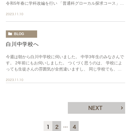
令和5年春に学科改編を行い 「普通科グローカル探求コース」と
「マンガ学科」 が始動しました。 「グローカ […]
2023.11.10
BLOG
白川中学校へ
今週は朝から白川中学校に伺いました。 中学3年生のみなさんで
す。 2年前にもお伺いしました。 つくづく思うのは、 学校によ
っても生徒さんの雰囲気が全然違いますし、 同じ学校でも、学
年ごとに雰囲気が違ったりします。 白川中 […]
2023.11.10
NEXT
1
2
…
4