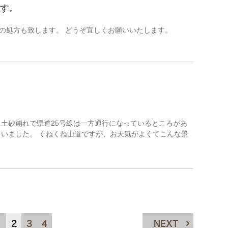
です。
薬の処方も致します。 どうぞ宜しくお願いいたします。
 土砂崩れで県道25号線は一方通行になっているところがあ
ていました。 くねくね山道ですが、お天気がよくてこんな景
1
2
3
4
NEXT