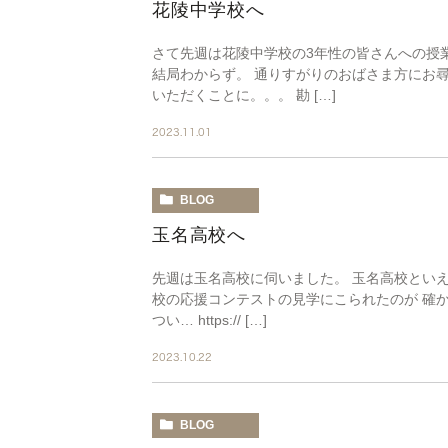
花陵中学校へ
さて先週は花陵中学校の3年性の皆さんへの授
結局わからず。 通りすがりのおばさま方にお
いただくことに。。。 勘 […]
2023.11.01
BLOG
玉名高校へ
先週は玉名高校に伺いました。 玉名高校とい
校の応援コンテストの見学にこられたのが 確
つい… https:// […]
2023.10.22
BLOG