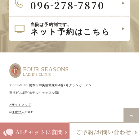
〒860-0846 熊本市中央区城東町4番7号グランガーデン
熊本ビル2階(ホテルキャッスル隣)
>サイトマップ
©医療法人FSLC.