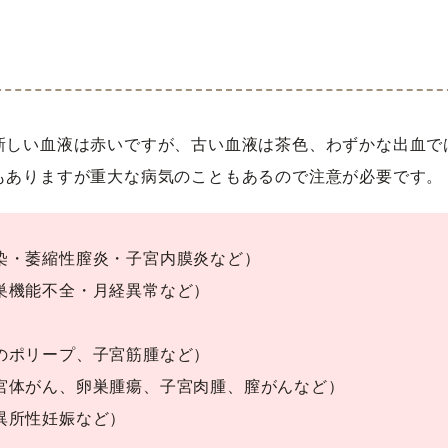
新しい血液は赤いですが、古い血液は茶色、わずかな出血で
もありますが重大な病気のこともあるので注意が必要です。
染・萎縮性膣炎・
子宮内膜炎など）
巣機能不全・月経異常など）
のポリープ、
子宮筋腫など）
宮体がん、
卵巣腫瘍、子宮肉腫、
膣がんなど）
異所性妊娠など）