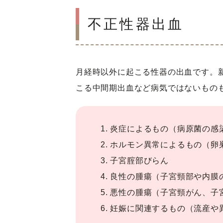
不正性器出血
月経時以外に起こる性器の出血です。
こる中間期出血など病気ではないもの
1. 炎症によるもの
（病原菌の感
2. ホルモン異常によるもの
（卵
3. 子宮腟部びらん
4. 良性の腫瘍
（子宮頸部や内膜
5. 悪性の腫瘍
（子宮頸がん、子
6. 妊娠に関連するもの
（流産や