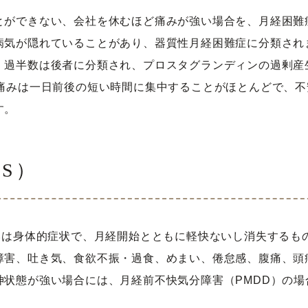
とができない、会社を休むほど痛みが強い場合を、月経困難
病気が隠れていることがあり、器質性月経困難症に分類され
。過半数は後者に分類され、プロスタグランディンの過剰産
い痛みは一日前後の短い時間に集中することがほとんどで、
す。
S）
るいは身体的症状で、月経開始とともに軽快ないし消失するも
障害、吐き気、食欲不振・過食、めまい、倦怠感、腹痛、頭
神状態が強い場合には、月経前不快気分障害（PMDD）の場