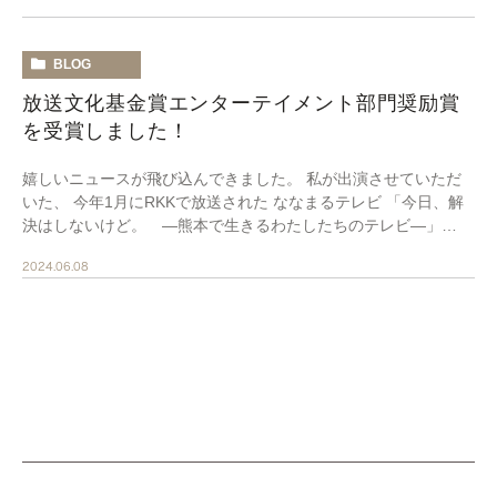
BLOG
放送文化基金賞エンターテイメント部門奨励賞
を受賞しました！
嬉しいニュースが飛び込んできました。 私が出演させていただ
いた、 今年1月にRKKで放送された ななまるテレビ 「今日、解
決はしないけど。 ―熊本で生きるわたしたちのテレビ―」
が、第50回放送文化基金賞の エンターテイ […]
2024.06.08