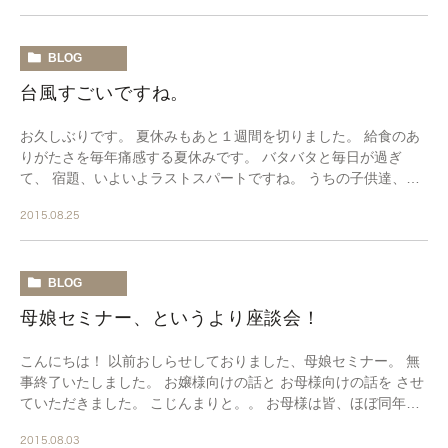
BLOG
台風すごいですね。
お久しぶりです。 夏休みもあと１週間を切りました。 給食のあ
りがたさを毎年痛感する夏休みです。 バタバタと毎日が過ぎ
て、 宿題、いよいよラストスパートですね。 うちの子供達、大
丈夫なのかな？ そろそろ確認しなければ。。。 […]
2015.08.25
BLOG
母娘セミナー、というより座談会！
こんにちは！ 以前おしらせしておりました、母娘セミナー。 無
事終了いたしました。 お嬢様向けの話と お母様向けの話を させ
ていただきました。 こじんまりと。。 お母様は皆、ほぼ同年代
で（私も！） 更年期の話になると ある […]
2015.08.03