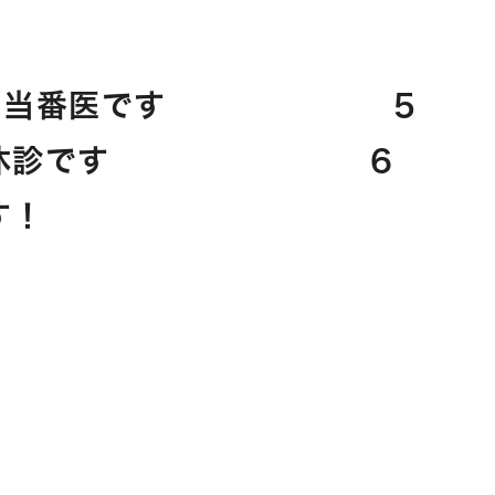
）は休日当番医です 5
午後は休診です 6
す！
。