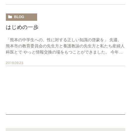
BLOG
はじめの一歩
「熊本の中学生への、性に対する正しい知識の啓蒙を」 先週、
熊本市の教育委員会の先生方と養護教諭の先生方と私たち産婦人
科医とで やっと情報交換の場をもつことができました。 今年に
入ってこういう場を設けましょうという話はでて […]
2019.09.23