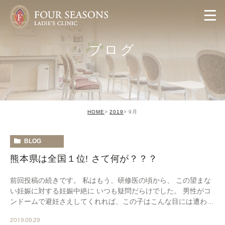
ブログ
HOME
2019
9月
BLOG
熊本県は全国１位! さて何が？？？
前回投稿の続きです。 私はもう、研修医の頃から、 この望まな
い妊娠に対する妊娠中絶に いつも疑問だらけでした。 男性がコ
ンドームで避妊さえしてくれれば、この子はこんな目には遭わな
かったのに。 心も体も辛く悲しい思いをする […]
2019.09.29