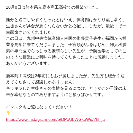
10月8日は熊本県立鹿本商工高校での授業でした。
随分と過ごしやすくなったとはいえ、体育館はかなり蒸し暑く、
生徒さんが具合が悪くならないかと心配しましたが、最後まで一
生懸命きいてくれました。
この日は、九州中央病院産婦人科医の衛藤貴子先生が福岡から授
業を見学に来てくださいました。子宮頸がんをはじめ、婦人科腫
瘍の専門医でらっしゃる素晴らしい先生が、予防医学としてのこ
のような授業にご興味を持ってくださったことに感動しました。
ありがとうございます。
鹿本商工高校は3年前にもお邪魔しましたが、先生方も暖かく迎
えてくださって感謝しかありません。
キラキラした生徒さんの表情を見るにつけ、どうかこの子達の未
来が幸せなものでありますようにと願うばかりです。
インスタもご覧になってください！
https://www.instagram.com/p/DPoUbWGkoWq/?hl=ja