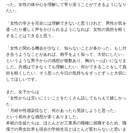
った。女性の体や心を理解して寄り添うことができるようになり
たい」
「女性の辛さを完全には理解できないと思うけれど、男性が気を
遣ったり優しく声をかけられるようになれば、
女性の負担を軽く
することはできると思う」
「女性と関わる機会が少なく、知らないことが多かった。もし付
き合うようなことがあれば、相手をよく知って、
大切にしたい」
というような男子からの感想が複数あり、
胸がいっぱいになりま
した。共感はできなくても理解したい、
何かできることをして負
担を軽くしたい、そう思った今日の気持ちをずっとずっと大切に
してほしいです。
また、女子からは
「
女性からは言いにくいことをたくさん話してもらえて嬉しかっ
た」
「月経や性感染症など、何かあったら受診しようと思った」
という前向きな感想が多くありました。
本校の生徒たちは、ほとんどが工業系の職種に就職するため、職
場での男女比率も現在の学校生活とほとんど変わらないと思いま