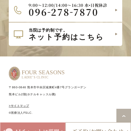
〒860-0846 熊本市中央区城東町4番7号グランガーデン
熊本ビル2階(ホテルキャッスル隣)
>サイトマップ
©医療法人FSLC.