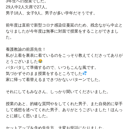
3年生への授業でした。
29人中2人欠席で27人。
男子18人、女子9人。男子が多い学年だそうです。
前年度は直前で新型コロナ感染症蔓延のため、残念ながら中止と
なりましたが今年度は無事に対面で授業をすることができまし
た。
養護教諭の前原先生！
私が上着を裏表に着ているのをこっそり教えてくださってありが
とうございました
バタバタして準備するので、いつもこんな風です。
気づかずそのまま授業をするところでした
家に帰って着替えるまできづかないパターンでした。
それにしてもみなさん、しっかり聞いてくださいました。
授業のあと、的確な質問やをしてくれた男子、また自発的に挙手
して感想を述べてくれた男子、ありがとうございました！ほんっ
とに嬉しく思いました。
セットアップを含め先生方、大変お世話になりました。