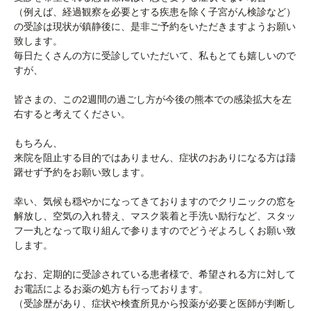
（例えば、経過観察を必要とする疾患を除く子宮がん検診など）
の受診は現状が鎮静後に、是非ご予約をいただきますようお願い
致します。
毎日たくさんの方に受診していただいて、私もとても嬉しいので
すが、
皆さまの、この2週間の過ごし方が今後の熊本での感染拡大を左
右すると考えてください。
もちろん、
来院を阻止する目的ではありません、症状のおありになる方は躊
躇せず予約をお願い致します。
幸い、気候も穏やかになってきておりますのでクリニックの窓を
解放し、空気の入れ替え、マスク装着と手洗い励行など、スタッ
フ一丸となって取り組んで参りますのでどうぞよろしくお願い致
します。
なお、定期的に受診されている患者様で、希望される方に対して
お電話によるお薬の処方も行っております。
（受診歴があり、症状や検査所見から投薬が必要と医師が判断し