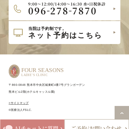
〒860-0846 熊本市中央区城東町4番7号グランガーデン
熊本ビル2階(ホテルキャッスル隣)
>サイトマップ
©医療法人FSLC.