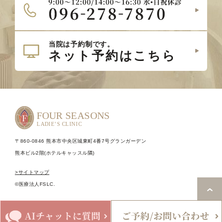
〒860-0846 熊本市中央区城東町4番7号グランガーデン
熊本ビル2階(ホテルキャッスル隣)
>サイトマップ
©医療法人FSLC.