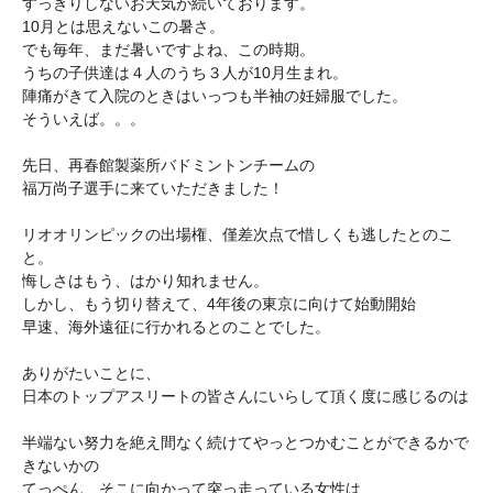
すっきりしないお天気が続いております。
10月とは思えないこの暑さ。
でも毎年、まだ暑いですよね、この時期。
うちの子供達は４人のうち３人が10月生まれ。
陣痛がきて入院のときはいっつも半袖の妊婦服でした。
そういえば。。。
先日、再春館製薬所バドミントンチームの
福万尚子選手に来ていただきました！
リオオリンピックの出場権、僅差次点で惜しくも逃したとのこ
と。
悔しさはもう、はかり知れません。
しかし、もう切り替えて、4年後の東京に向けて始動開始
早速、海外遠征に行かれるとのことでした。
ありがたいことに、
日本のトップアスリートの皆さんにいらして頂く度に感じるのは
半端ない努力を絶え間なく続けてやっとつかむことができるかで
きないかの
てっぺん、そこに向かって突っ走っている女性は