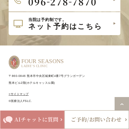
〒860-0846 熊本市中央区城東町4番7号グランガーデン
熊本ビル2階(ホテルキャッスル隣)
>サイトマップ
©医療法人FSLC.