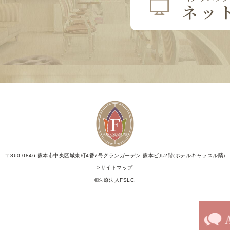
〒860-0846 熊本市中央区城東町4番7号グランガーデン
熊本ビル2階(ホテルキャッスル隣)
>サイトマップ
©医療法人FSLC.