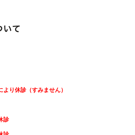
ついて
より休診（すみません）
休診
休診