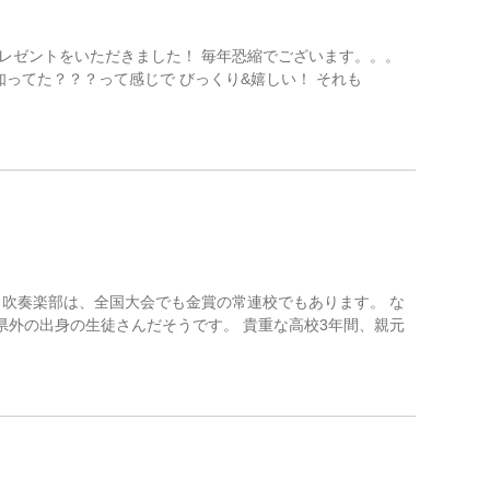
！
レゼントをいただきました！ 毎年恐縮でございます。。。
知ってた？？？って感じで びっくり&嬉しい！ それも
 吹奏楽部は、全国大会でも金賞の常連校でもあります。 な
県外の出身の生徒さんだそうです。 貴重な高校3年間、親元