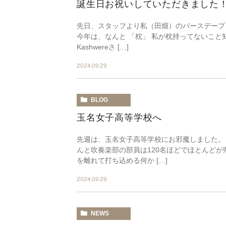
誕生日お祝いしていただきました
先日、スタッフより私（田畑）のバースデープ
今年は、なんと 「枕」 私が枕持ってないこと
Kashwereさ […]
2024.09.29
BLOG
玉名女子高等学校へ
先週は、玉名女子高等学校にお邪魔しました。
んと吹奏楽部の部員は120名ほどでほとんどが
を離れて打ち込める何か […]
2024.09.29
NEWS