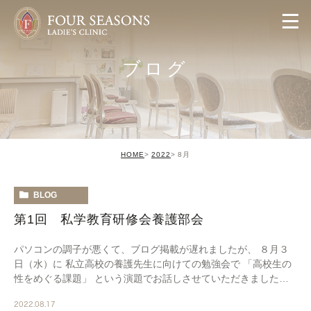
ブログ
HOME
2022
8月
BLOG
第1回 私学教育研修会養護部会
パソコンの調子が悪くて、ブログ掲載が遅れましたが、 ８月３
日（水）に 私立高校の養護先生に向けての勉強会で 「高校生の
性をめぐる課題」 という演題でお話しさせていただきました。
私たちが行なっている、中高生への性教育の内 […]
2022.08.17