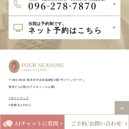
〒860-0846 熊本市中央区城東町4番7号グランガーデン
熊本ビル2階(ホテルキャッスル隣)
>サイトマップ
©医療法人FSLC.