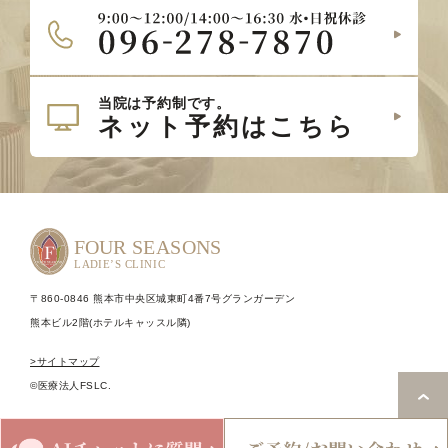
〒860-0846 熊本市中央区城東町4番7号グランガーデン
熊本ビル2階(ホテルキャッスル隣)
>サイトマップ
©医療法人FSLC.