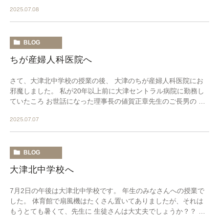
いたします。 当院では、自費診療において患者様 […]
2025.07.08
BLOG
ちが産婦人科医院へ
さて、大津北中学校の授業の後、 大津のちが産婦人科医院にお
邪魔しました。 私が20年以上前に大津セントラル病院に勤務し
ていたころ お世話になった理事長の値賀正章先生のご長男の 値
賀正彦先生と値賀さくら先生ご夫妻が頑張って […]
2025.07.07
BLOG
大津北中学校へ
7月2日の午後は大津北中学校です。 年生のみなさんへの授業で
した。 体育館で扇風機はたくさん置いてありましたが、それは
もうとても暑くて、先生に 生徒さんは大丈夫でしょうか？？ と