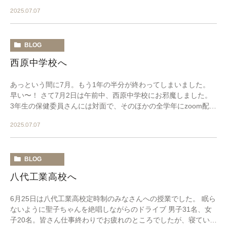
何度も尋ねましたが、水筒持参ですから大丈夫 […]
2025.07.07
BLOG
西原中学校へ
あっという間に7月。もう1年の半分が終わってしまいました。
早い〜！ さて7月2日は午前中、西原中学校にお邪魔しました。
3年生の保健委員さんには対面で、そのほかの全学年にzoom配信
です。1.2年生は授業の関係で途中退 […]
2025.07.07
BLOG
八代工業高校へ
6月25日は八代工業高校定時制のみなさんへの授業でした。 眠ら
ないように聖子ちゃんを絶唱しながらのドライブ 男子31名、女
子20名。皆さん仕事終わりでお疲れのところでしたが、寝ている