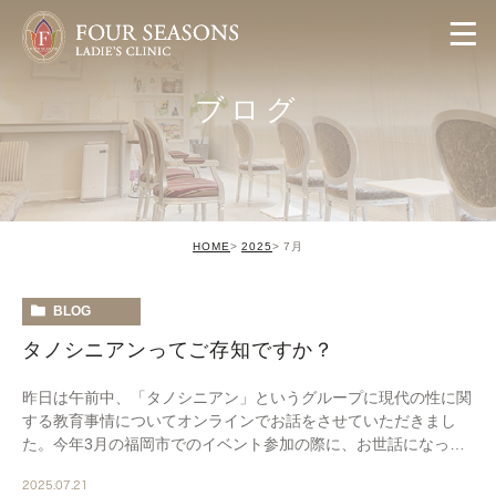
ブログ
HOME
2025
7月
BLOG
タノシニアンってご存知ですか？
昨日は午前中、「タノシニアン」というグループに現代の性に関
する教育事情についてオンラインでお話をさせていただきまし
た。今年3月の福岡市でのイベント参加の際に、お世話になっ
た、伴克子さん主催のグループです。 シニアの方には […]
2025.07.21